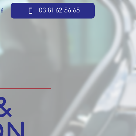
03 81 62 56 65
&
ON