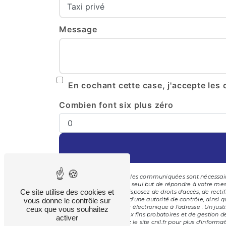
Message
En cochant cette case, j'accepte les 
Combien font six plus zéro
** Les données personnelles communiquées sont nécessaires
ses sous-traitants dans le seul but de répondre à votre 
Ce site utilise des cookies et
25000 Besançon . Vous disposez de droits d’accès, de rectif
une réclamation auprès d’une autorité de contrôle, ainsi 
vous donne le contrôle sur
Besançon ou par courrier électronique à l'adresse . Un jus
ceux que vous souhaitez
de prescription légale aux fins probatoires et de gestion d
activer
. Consultez le site cnil.fr pour plus d’informat
Bloctel.gouv.fr