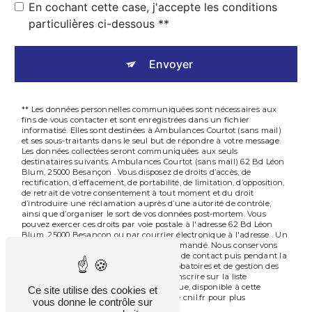
En cochant cette case, j'accepte les conditions
particulières ci-dessous **
Envoyer
** Les données personnelles communiquées sont nécessaires aux
fins de vous contacter et sont enregistrées dans un fichier
informatisé. Elles sont destinées à Ambulances Courtot (sans mail)
et ses sous-traitants dans le seul but de répondre à votre message.
Les données collectées seront communiquées aux seuls
destinataires suivants: Ambulances Courtot (sans mail) 62 Bd Léon
Blum, 25000 Besançon . Vous disposez de droits d’accès, de
rectification, d’effacement, de portabilité, de limitation, d’opposition,
de retrait de votre consentement à tout moment et du droit
d’introduire une réclamation auprès d’une autorité de contrôle,
ainsi que d’organiser le sort de vos données post-mortem. Vous
pouvez exercer ces droits par voie postale à l'adresse 62 Bd Léon
Blum, 25000 Besançon ou par courrier électronique à l'adresse . Un
justificatif d'identité pourra vous être demandé. Nous conservons
vos données pendant la période de prise de contact puis pendant la
durée de prescription légale aux fins probatoires et de gestion des
contentieux. Vous avez le droit de vous inscrire sur la liste
d'opposition au démarchage téléphonique, disponible à cette
Ce site utilise des cookies et
adresse:
. Consultez le site cnil.fr pour plus
Bloctel.gouv.fr
vous donne le contrôle sur
d’informations sur vos droits.