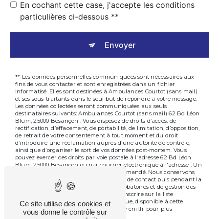
En cochant cette case, j'accepte les conditions
particulières ci-dessous **
Envoyer
** Les données personnelles communiquées sont nécessaires aux
fins de vous contacter et sont enregistrées dans un fichier
informatisé. Elles sont destinées à Ambulances Courtot (sans mail)
et ses sous-traitants dans le seul but de répondre à votre message.
Les données collectées seront communiquées aux seuls
destinataires suivants: Ambulances Courtot (sans mail) 62 Bd Léon
Blum, 25000 Besançon . Vous disposez de droits d’accès, de
rectification, d’effacement, de portabilité, de limitation, d’opposition,
de retrait de votre consentement à tout moment et du droit
d’introduire une réclamation auprès d’une autorité de contrôle,
ainsi que d’organiser le sort de vos données post-mortem. Vous
pouvez exercer ces droits par voie postale à l'adresse 62 Bd Léon
Blum, 25000 Besançon ou par courrier électronique à l'adresse . Un
justificatif d'identité pourra vous être demandé. Nous conservons
vos données pendant la période de prise de contact puis pendant la
durée de prescription légale aux fins probatoires et de gestion des
contentieux. Vous avez le droit de vous inscrire sur la liste
d'opposition au démarchage téléphonique, disponible à cette
Ce site utilise des cookies et
adresse:
. Consultez le site cnil.fr pour plus
Bloctel.gouv.fr
vous donne le contrôle sur
d’informations sur vos droits.