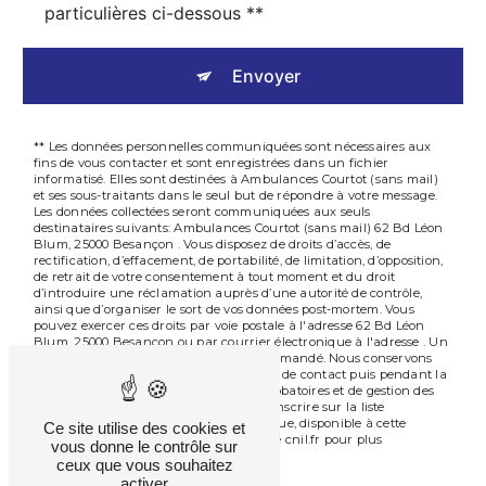
particulières ci-dessous **
Envoyer
** Les données personnelles communiquées sont nécessaires aux
fins de vous contacter et sont enregistrées dans un fichier
informatisé. Elles sont destinées à Ambulances Courtot (sans mail)
et ses sous-traitants dans le seul but de répondre à votre message.
Les données collectées seront communiquées aux seuls
destinataires suivants: Ambulances Courtot (sans mail) 62 Bd Léon
Blum, 25000 Besançon . Vous disposez de droits d’accès, de
rectification, d’effacement, de portabilité, de limitation, d’opposition,
de retrait de votre consentement à tout moment et du droit
d’introduire une réclamation auprès d’une autorité de contrôle,
ainsi que d’organiser le sort de vos données post-mortem. Vous
pouvez exercer ces droits par voie postale à l'adresse 62 Bd Léon
Blum, 25000 Besançon ou par courrier électronique à l'adresse . Un
justificatif d'identité pourra vous être demandé. Nous conservons
vos données pendant la période de prise de contact puis pendant la
durée de prescription légale aux fins probatoires et de gestion des
contentieux. Vous avez le droit de vous inscrire sur la liste
d'opposition au démarchage téléphonique, disponible à cette
Ce site utilise des cookies et
adresse:
. Consultez le site cnil.fr pour plus
Bloctel.gouv.fr
vous donne le contrôle sur
d’informations sur vos droits.
ceux que vous souhaitez
activer