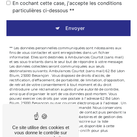
En cochant cette case, j'accepte les conditions
particulières ci-dessous **
Envoyer
** Les données personnelles communiquées sont nécessaires aux
fins de vous contacter et sont enregistrées dans un fichier
informatisé. Elles sont destinées à Ambulances Courtot (sans mail)
et ses sous-traitants dans le seul but de répondre à votre message.
Les données collectées seront communiquées aux seuls
destinataires suivants: Ambulances Courtot (sans mail) 62 Bd Léon
Blum, 25000 Besançon . Vous disposez de droits d’accès, de
rectification, d’effacement, de portabilité, de limitation, d’opposition,
de retrait de votre consentement à tout moment et du droit
d’introduire une réclamation auprès d’une autorité de contrôle,
ainsi que d’organiser le sort de vos données post-mortem. Vous
pouvez exercer ces droits par voie postale à l'adresse 62 Bd Léon
Blum, 25000 Besançon ou par courrier électronique à l'adresse . Un
justificatif d'identité pourra vous être demandé. Nous conservons
vos données pendant la période de prise de contact puis pendant la
durée de prescription légale aux fins probatoires et de gestion des
contentieux. Vous avez le droit de vous inscrire sur la liste
d'opposition au démarchage téléphonique, disponible à cette
Ce site utilise des cookies et
adresse:
. Consultez le site cnil.fr pour plus
Bloctel.gouv.fr
vous donne le contrôle sur
d’informations sur vos droits.