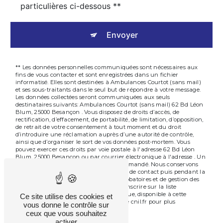
particulières ci-dessous **
Envoyer
** Les données personnelles communiquées sont nécessaires aux
fins de vous contacter et sont enregistrées dans un fichier
informatisé. Elles sont destinées à Ambulances Courtot (sans mail)
et ses sous-traitants dans le seul but de répondre à votre message.
Les données collectées seront communiquées aux seuls
destinataires suivants: Ambulances Courtot (sans mail) 62 Bd Léon
Blum, 25000 Besançon . Vous disposez de droits d’accès, de
rectification, d’effacement, de portabilité, de limitation, d’opposition,
de retrait de votre consentement à tout moment et du droit
d’introduire une réclamation auprès d’une autorité de contrôle,
ainsi que d’organiser le sort de vos données post-mortem. Vous
pouvez exercer ces droits par voie postale à l'adresse 62 Bd Léon
Blum, 25000 Besançon ou par courrier électronique à l'adresse . Un
justificatif d'identité pourra vous être demandé. Nous conservons
vos données pendant la période de prise de contact puis pendant la
durée de prescription légale aux fins probatoires et de gestion des
contentieux. Vous avez le droit de vous inscrire sur la liste
d'opposition au démarchage téléphonique, disponible à cette
Ce site utilise des cookies et
adresse:
. Consultez le site cnil.fr pour plus
Bloctel.gouv.fr
vous donne le contrôle sur
d’informations sur vos droits.
ceux que vous souhaitez
activer