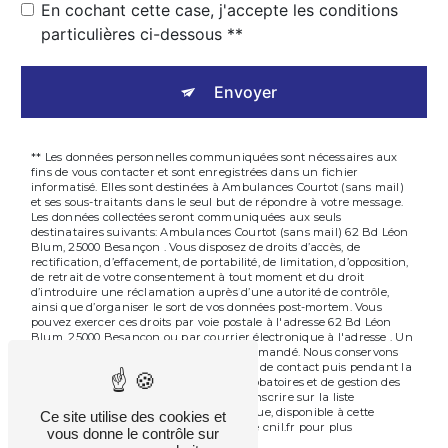
En cochant cette case, j'accepte les conditions
particulières ci-dessous **
Envoyer
** Les données personnelles communiquées sont nécessaires aux
fins de vous contacter et sont enregistrées dans un fichier
informatisé. Elles sont destinées à Ambulances Courtot (sans mail)
et ses sous-traitants dans le seul but de répondre à votre message.
Les données collectées seront communiquées aux seuls
destinataires suivants: Ambulances Courtot (sans mail) 62 Bd Léon
Blum, 25000 Besançon . Vous disposez de droits d’accès, de
rectification, d’effacement, de portabilité, de limitation, d’opposition,
de retrait de votre consentement à tout moment et du droit
d’introduire une réclamation auprès d’une autorité de contrôle,
ainsi que d’organiser le sort de vos données post-mortem. Vous
pouvez exercer ces droits par voie postale à l'adresse 62 Bd Léon
Blum, 25000 Besançon ou par courrier électronique à l'adresse . Un
justificatif d'identité pourra vous être demandé. Nous conservons
vos données pendant la période de prise de contact puis pendant la
durée de prescription légale aux fins probatoires et de gestion des
contentieux. Vous avez le droit de vous inscrire sur la liste
d'opposition au démarchage téléphonique, disponible à cette
Ce site utilise des cookies et
adresse:
. Consultez le site cnil.fr pour plus
Bloctel.gouv.fr
vous donne le contrôle sur
d’informations sur vos droits.