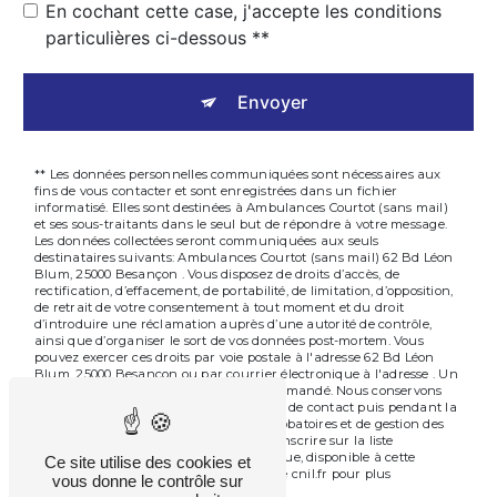
En cochant cette case, j'accepte les conditions
particulières ci-dessous **
Envoyer
** Les données personnelles communiquées sont nécessaires aux
fins de vous contacter et sont enregistrées dans un fichier
informatisé. Elles sont destinées à Ambulances Courtot (sans mail)
et ses sous-traitants dans le seul but de répondre à votre message.
Les données collectées seront communiquées aux seuls
destinataires suivants: Ambulances Courtot (sans mail) 62 Bd Léon
Blum, 25000 Besançon . Vous disposez de droits d’accès, de
rectification, d’effacement, de portabilité, de limitation, d’opposition,
de retrait de votre consentement à tout moment et du droit
d’introduire une réclamation auprès d’une autorité de contrôle,
ainsi que d’organiser le sort de vos données post-mortem. Vous
pouvez exercer ces droits par voie postale à l'adresse 62 Bd Léon
Blum, 25000 Besançon ou par courrier électronique à l'adresse . Un
justificatif d'identité pourra vous être demandé. Nous conservons
vos données pendant la période de prise de contact puis pendant la
durée de prescription légale aux fins probatoires et de gestion des
contentieux. Vous avez le droit de vous inscrire sur la liste
d'opposition au démarchage téléphonique, disponible à cette
Ce site utilise des cookies et
adresse:
. Consultez le site cnil.fr pour plus
Bloctel.gouv.fr
vous donne le contrôle sur
d’informations sur vos droits.