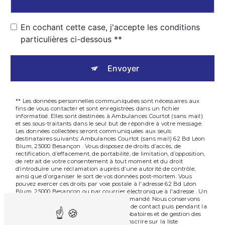
En cochant cette case, j'accepte les conditions
particulières ci-dessous **
Envoyer
** Les données personnelles communiquées sont nécessaires aux
fins de vous contacter et sont enregistrées dans un fichier
informatisé. Elles sont destinées à Ambulances Courtot (sans mail)
et ses sous-traitants dans le seul but de répondre à votre message.
Les données collectées seront communiquées aux seuls
destinataires suivants: Ambulances Courtot (sans mail) 62 Bd Léon
Blum, 25000 Besançon . Vous disposez de droits d’accès, de
rectification, d’effacement, de portabilité, de limitation, d’opposition,
de retrait de votre consentement à tout moment et du droit
d’introduire une réclamation auprès d’une autorité de contrôle,
ainsi que d’organiser le sort de vos données post-mortem. Vous
pouvez exercer ces droits par voie postale à l'adresse 62 Bd Léon
Blum, 25000 Besançon ou par courrier électronique à l'adresse . Un
justificatif d'identité pourra vous être demandé. Nous conservons
vos données pendant la période de prise de contact puis pendant la
durée de prescription légale aux fins probatoires et de gestion des
contentieux. Vous avez le droit de vous inscrire sur la liste