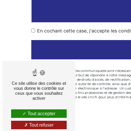
En cochant cette case, j'accepte les condi
** Les données personnelles communiquées sont nécessaires 
sous-traitants dans le seul but de répondre à votre messa
Besançon . Vous disposez de droits d’accès, de rectification
Ce site utilise des cookies et
réclamation auprès d’une autorité de contrôle, ainsi que d
vous donne le contrôle sur
Besançon ou par courrier électronique à l'adresse . Un jus
ceux que vous souhaitez
de prescription légale aux fins probatoires et de gestion de
. Consultez le site cnil.fr pour plus d’informa
Bloctel.gouv.fr
activer
Tout accepter
Tout refuser