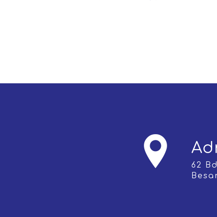
Ad
62 Bd Léon Blum, 25000
Besa