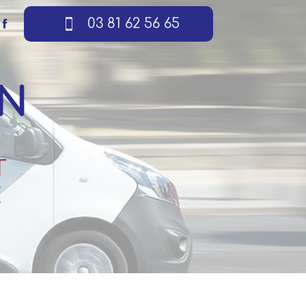
03 81 62 56 65
ON
T