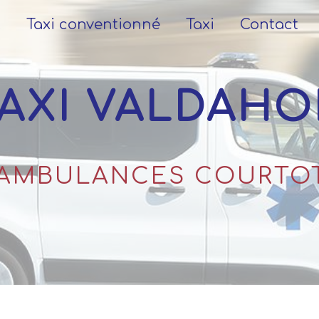
L
Taxi conventionné
Taxi
Contact
TAXI VALDAH
AMBULANCES COURTO