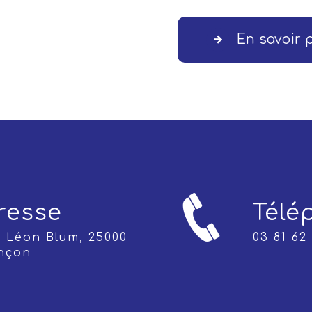
En savoir 
resse
Télé
03 81 62
nçon