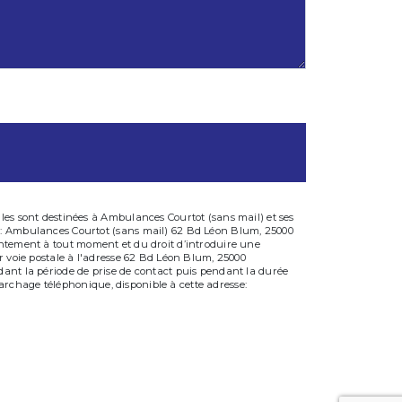
les sont destinées à Ambulances Courtot (sans mail) et ses
ts: Ambulances Courtot (sans mail) 62 Bd Léon Blum, 25000
onsentement à tout moment et du droit d’introduire une
r voie postale à l'adresse 62 Bd Léon Blum, 25000
dant la période de prise de contact puis pendant la durée
émarchage téléphonique, disponible à cette adresse: