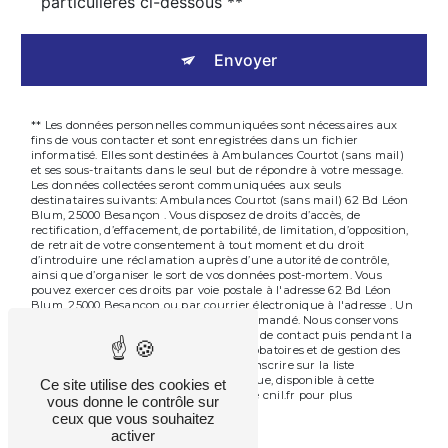
particulières ci-dessous **
Envoyer
** Les données personnelles communiquées sont nécessaires aux
fins de vous contacter et sont enregistrées dans un fichier
informatisé. Elles sont destinées à Ambulances Courtot (sans mail)
et ses sous-traitants dans le seul but de répondre à votre message.
Les données collectées seront communiquées aux seuls
destinataires suivants: Ambulances Courtot (sans mail) 62 Bd Léon
Blum, 25000 Besançon . Vous disposez de droits d’accès, de
rectification, d’effacement, de portabilité, de limitation, d’opposition,
de retrait de votre consentement à tout moment et du droit
d’introduire une réclamation auprès d’une autorité de contrôle,
ainsi que d’organiser le sort de vos données post-mortem. Vous
pouvez exercer ces droits par voie postale à l'adresse 62 Bd Léon
Blum, 25000 Besançon ou par courrier électronique à l'adresse . Un
justificatif d'identité pourra vous être demandé. Nous conservons
vos données pendant la période de prise de contact puis pendant la
durée de prescription légale aux fins probatoires et de gestion des
contentieux. Vous avez le droit de vous inscrire sur la liste
d'opposition au démarchage téléphonique, disponible à cette
Ce site utilise des cookies et
adresse:
. Consultez le site cnil.fr pour plus
Bloctel.gouv.fr
vous donne le contrôle sur
d’informations sur vos droits.
ceux que vous souhaitez
activer