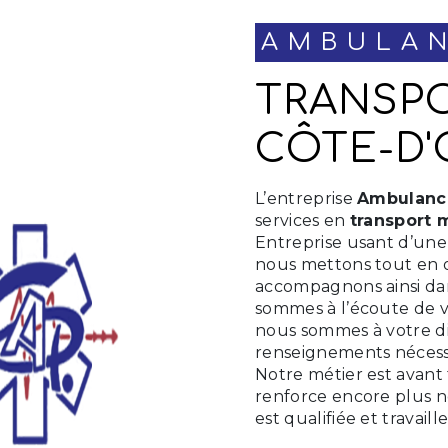
AMBULA
TRANSPORT MÉDICAL À
CÔTE-D'
L’entreprise
Ambulance
services en
transport 
Entreprise usant d’une 
nous mettons tout en o
accompagnons ainsi da
sommes à l’écoute de vo
nous sommes à votre di
renseignements nécessa
Notre métier est avant 
renforce encore plus n
est qualifiée et travail