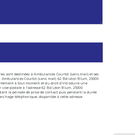
les sont destinées à Ambulances Courtot (sans mail) et ses
ts: Ambulances Courtot (sans mail) 62 Bd Léon Blum, 25000
onsentement à tout moment et du droit d’introduire une
r voie postale à l'adresse 62 Bd Léon Blum, 25000
dant la période de prise de contact puis pendant la durée
émarchage téléphonique, disponible à cette adresse: