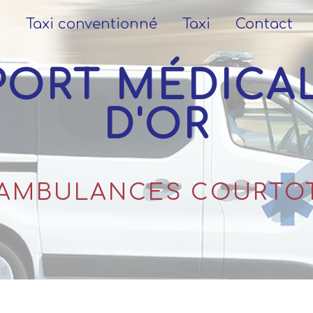
L
Taxi conventionné
Taxi
Contact
D'OR
AMBULANCES COURTO