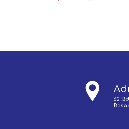
Ad
62 Bd Léon Blum, 25000
Besa