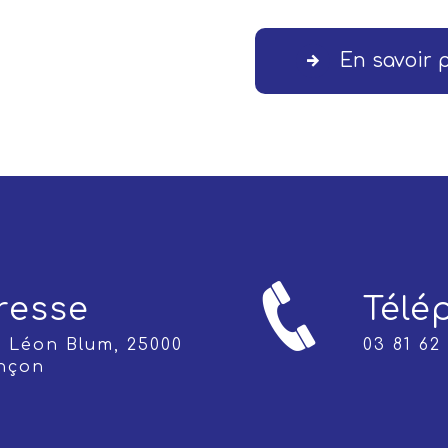
En savoir 
resse
Télé
03 81 62
nçon