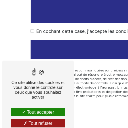
En cochant cette case, j'accepte les condi
** Les données personnelles communiquées sont nécessaires 
sous-traitants dans le seul but de répondre à votre messa
Besançon . Vous disposez de droits d’accès, de rectification
Ce site utilise des cookies et
réclamation auprès d’une autorité de contrôle, ainsi que d
vous donne le contrôle sur
Besançon ou par courrier électronique à l'adresse . Un jus
ceux que vous souhaitez
de prescription légale aux fins probatoires et de gestion de
. Consultez le site cnil.fr pour plus d’informa
Bloctel.gouv.fr
activer
Tout accepter
Tout refuser